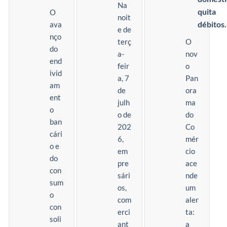
Na
quita
O
noit
débitos.
ava
e de
nço
terç
O
do
a-
nov
end
feir
o
ivid
a, 7
Pan
am
de
ora
ent
julh
ma
o
o de
do
ban
202
Co
cári
6,
mér
o e
em
cio
do
pre
ace
con
sári
nde
sum
os,
um
o
com
aler
con
erci
ta:
soli
ant
a