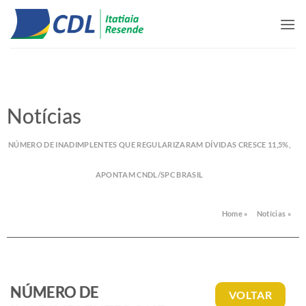
Skip
to
content
Notícias
NÚMERO DE INADIMPLENTES QUE REGULARIZARAM DÍVIDAS CRESCE 11,5%,
APONTAM CNDL/SPC BRASIL
Home »
Notícias »
NÚMERO DE
VOLTAR