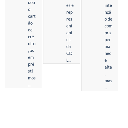
dou
es e
inte
o
rep
nçã
cart
res
o de
ão
ent
com
de
ant
pra
cré
es
per
dito
da
ma
, os
CD
nec
em
L...
e
pré
alta
sti
,
mos
mas
...
...