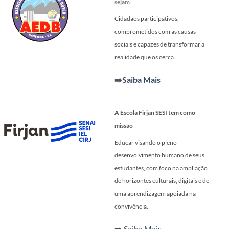
sejam
Cidadãos participativos,
comprometidos com as causas
sociais e capazes de transformar a
realidade que os cerca.
➡️
Saiba Mais
A Escola Firjan SESI tem como
missão
Educar visando o pleno
desenvolvimento humano de seus
estudantes, com foco na ampliação
de horizontes culturais, digitais e de
uma aprendizagem apoiada na
convivência.
➡️
Saiba Mais