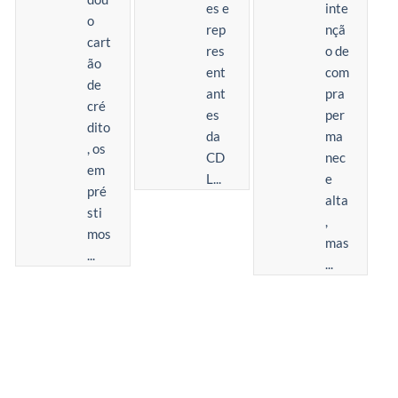
es e
inte
o
rep
nçã
cart
res
o de
ão
ent
com
de
ant
pra
cré
es
per
dito
da
ma
, os
CD
nec
em
L...
e
pré
alta
sti
,
mos
mas
...
...