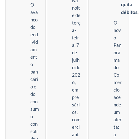
Na
quita
O
noit
débitos.
ava
e de
nço
terç
O
do
a-
nov
end
feir
o
ivid
a, 7
Pan
am
de
ora
ent
julh
ma
o
o de
do
ban
202
Co
cári
6,
mér
o e
em
cio
do
pre
ace
con
sári
nde
sum
os,
um
o
com
aler
con
erci
ta:
soli
ant
a
dou